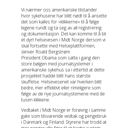
Vi nærmer oss amerikanske tilstander
hvor sykehusene har blitt nødt til å ansette
det som kalles for «klikkerne» til å følge
legene rundt og ta seg av all registrering
og dokumentasjon. Det kan komme til å bli
et dyrt helsevesen i Midt Norge dersom vi
skal fortsette med Helseplattformen,
skriver Roald Bergstrøm.
President Obama som satte i gang den
store bølgen med journalsystemer i
amerikanske sykehus sa i ettertid at dette
prosjektet hadde blitt hans største
skuffelse. Helsevesenet var hverken blitt
bedre, mer effektivt eller rimeligere som
følge av de nye journalsystemene med de
tusen klikkene.
Vedtaket i Midt Norge er forøvrig i samme
gate som tilsvarende vedtak og pengebruk
i Danmark og Finland. Styrene har trodd at
mer penger ville føre til et bedre system,