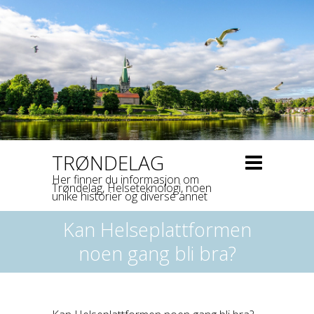
TRØNDELAG
Her finner du informasjon om
Trøndelag, Helseteknologi, noen
unike historier og diverse annet
Kan Helseplattformen
noen gang bli bra?