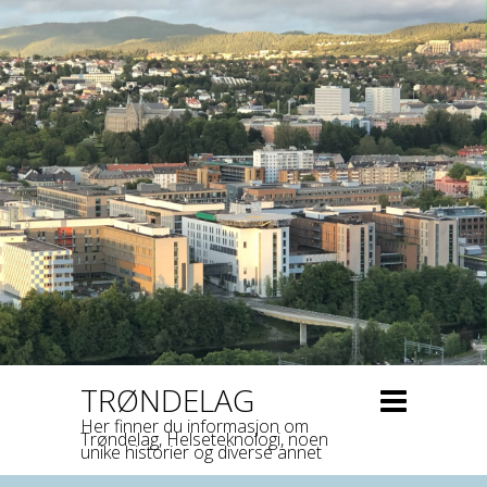
TRØNDELAG
Her finner du informasjon om
Trøndelag, Helseteknologi, noen
unike historier og diverse annet