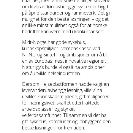
utlandet, men vi må stille de riktige kravene
om leverandøruavhengige systemer bygd
på åpne standarder og rammeverk. Det gir
mulighet for den beste løsningen – og det
gir ikke minst mulighet også for at norske
bedrifter kan være med i konkurransen.
Midt-Norge har gode sykehus,
kunnskapsmiljøer i verdensklasse ved
NTNU og Sintef – og ambisjoner om å bli
en av Europas mest innovative regioner:
Naturligvis burde vi også ha ambisjoner
om å utvikle helseindustrien.
Dersom Helseplattformen hadde valgt en
leverandøruavhengig løsning, ville vi ha
utviklet kunnskapsmiljøene, gitt muligheter
for næringslivet, skaffet ettertraktede
arbeidsplasser og styrket
velferdssamfunnet. Til sammen vil det ha
gitt sykehus, kommuner og innbyggere den
beste løsningen for fremtiden.