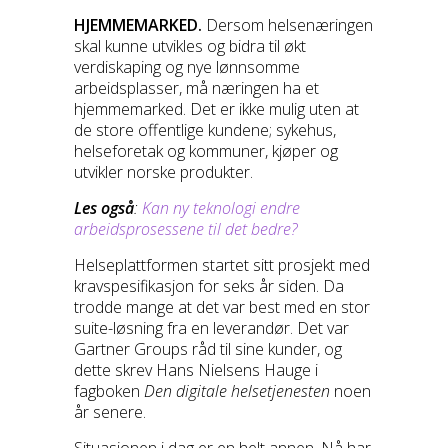
HJEMMEMARKED.
Dersom helsenæringen
skal kunne utvikles og bidra til økt
verdiskaping og nye lønnsomme
arbeidsplasser, må næringen ha et
hjemmemarked. Det er ikke mulig uten at
de store offentlige kundene; sykehus,
helseforetak og kommuner, kjøper og
utvikler norske produkter.
Les også
:
Kan ny teknologi endre
arbeidsprosessene til det bedre?
Helseplattformen startet sitt prosjekt med
kravspesifikasjon for seks år siden. Da
trodde mange at det var best med en stor
suite-løsning fra en leverandør. Det var
Gartner Groups råd til sine kunder, og
dette skrev Hans Nielsens Hauge i
fagboken
Den digitale helsetjenesten
noen
år senere.
Situasjonen i dag er en helt annen. Nå har