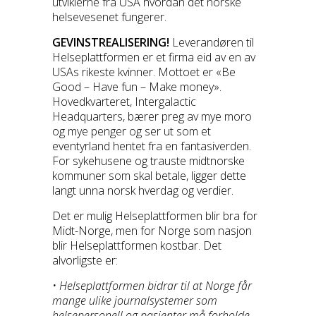
utviklerne fra USA hvordan det norske
helsevesenet fungerer.
GEVINSTREALISERING!
Leverandøren til
Helseplattformen er et firma eid av en av
USAs rikeste kvinner. Mottoet er «Be
Good – Have fun – Make money».
Hovedkvarteret, Intergalactic
Headquarters, bærer preg av mye moro
og mye penger og ser ut som et
eventyrland hentet fra en fantasiverden.
For sykehusene og trauste midtnorske
kommuner som skal betale, ligger dette
langt unna norsk hverdag og verdier.
Det er mulig Helseplattformen blir bra for
Midt-Norge, men for Norge som nasjon
blir Helseplattformen kostbar. Det
alvorligste er:
• Helseplattformen bidrar til at Norge får
mange ulike journalsystemer som
helsepersonell og pasienter må forholde