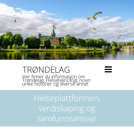
TRØNDELAG
Her finner du informasjon om
Trøndelag, Helseteknologi, noen
unike historier og diverse annet
Helseplattformen,
verdiskaping og
samfunnsansvar