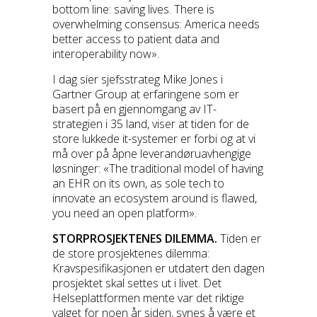
bottom line: saving lives. There is
overwhelming consensus: America needs
better access to patient data and
interoperability now».
I dag sier sjefsstrateg Mike Jones i
Gartner Group at erfaringene som er
basert på en gjennomgang av IT-
strategien i 35 land, viser at tiden for de
store lukkede it-systemer er forbi og at vi
må over på åpne leverandøruavhengige
løsninger: «The traditional model of having
an EHR on its own, as sole tech to
innovate an ecosystem around is flawed,
you need an open platform».
STORPROSJEKTENES DILEMMA.
Tiden er
de store prosjektenes dilemma:
Kravspesifikasjonen er utdatert den dagen
prosjektet skal settes ut i livet. Det
Helseplattformen mente var det riktige
valget for noen år siden, synes å være et