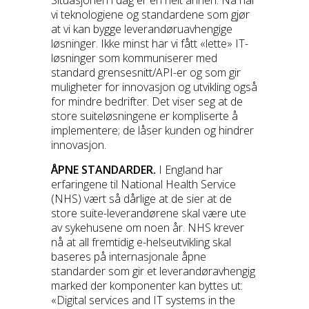
vi teknologiene og standardene som gjør
at vi kan bygge leverandøruavhengige
løsninger. Ikke minst har vi fått «lette» IT-
løsninger som kommuniserer med
standard grensesnitt/API-er og som gir
muligheter for innovasjon og utvikling også
for mindre bedrifter. Det viser seg at de
store suiteløsningene er kompliserte å
implementere; de låser kunden og hindrer
innovasjon.
ÅPNE STANDARDER.
I England har
erfaringene til National Health Service
(NHS) vært så dårlige at de sier at de
store suite-leverandørene skal være ute
av sykehusene om noen år. NHS krever
nå at all fremtidig e-helseutvikling skal
baseres på internasjonale åpne
standarder som gir et leverandøravhengig
marked der komponenter kan byttes ut:
«Digital services and IT systems in the