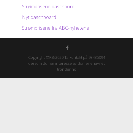
Strømprisene daschbord
Nyt daschboard
Strømprisene fra ABC-nyhetene
Copyright ©RB/2020 Ta kontakt på 93435094
dersom du har interesse av domenenavnet
tronder.no