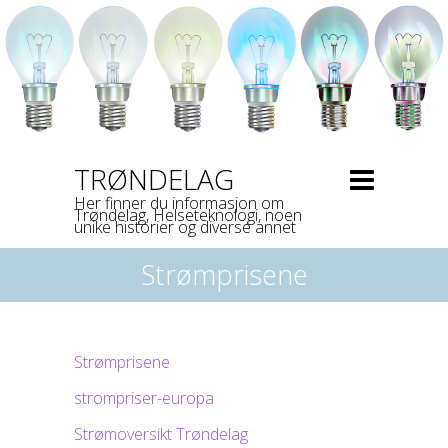
TRØNDELAG
Her finner du informasjon om
Trøndelag, Helseteknologi, noen
unike historier og diverse annet
Strømprisene
Strømprisene
strompriser-europa
Strømoversikt Trøndelag