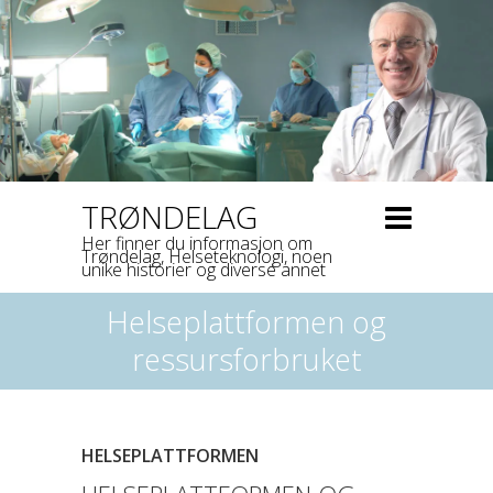
TRØNDELAG
Her finner du informasjon om
Trøndelag, Helseteknologi, noen
unike historier og diverse annet
Helseplattformen og
ressursforbruket
HELSEPLATTFORMEN