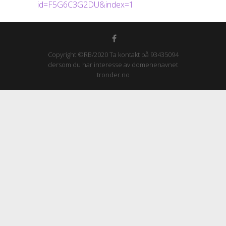
id=F5G6C3G2DU&index=1
Copyright ©RB/2020 Ta kontakt på 93435094
dersom du har interesse av domenenavnet
tronder.no