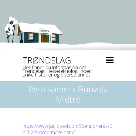
TRØNDELAG
Her finner du informasjon om
Trøndelag, Helseteknologi, noen
unike historier og diverse annet
Web-kamera Finnvola
Midtre
https://www.jablotool.com/Components/E
YE02/StoredImage.ashx?