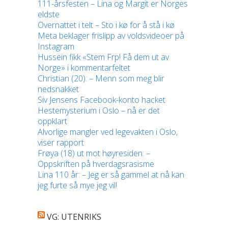
111-årsfesten – Lina og Margit er Norges
eldste
Overnattet i telt – Sto i kø for å stå i kø
Meta beklager frislipp av voldsvideoer på
Instagram
Hussein fikk «Stem Frp! Få dem ut av
Norge» i kommentarfeltet
Christian (20): – Menn som meg blir
nedsnakket
Siv Jensens Facebook-konto hacket
Hestemysterium i Oslo – nå er det
oppklart
Alvorlige mangler ved legevakten i Oslo,
viser rapport
Frøya (18) ut mot høyresiden: –
Oppskriften på hverdagsrasisme
Lina 110 år: – Jeg er så gammel at nå kan
jeg furte så mye jeg vil!
VG: UTENRIKS