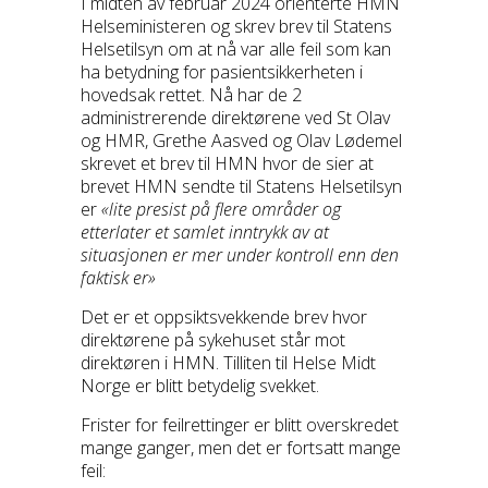
I midten av februar 2024 orienterte HMN
Helseministeren og skrev brev til Statens
Helsetilsyn om at nå var alle feil som kan
ha betydning for pasientsikkerheten i
hovedsak rettet. Nå har de 2
administrerende direktørene ved St Olav
og HMR, Grethe Aasved og Olav Lødemel
skrevet et brev til HMN hvor de sier at
brevet HMN sendte til Statens Helsetilsyn
er
«lite presist på flere områder og
etterlater et samlet inntrykk av at
situasjonen er mer under kontroll enn den
faktisk er»
Det er et oppsiktsvekkende brev hvor
direktørene på sykehuset står mot
direktøren i HMN. Tilliten til Helse Midt
Norge er blitt betydelig svekket.
Frister for feilrettinger er blitt overskredet
mange ganger, men det er fortsatt mange
feil: