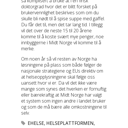
så komplisert å bruke at i en finsk
doktorgrad hvor det er blitt forsket på
brukervennlighet beskrives som om du
skulle bli nødt til å spise suppe med gaffel.
Du får det til, men det tar lang tid. I tillegg
vil det over de neste 15 til 20 årene
komme til å koste svært mye penger, noe
innbyggerne i Midt Norge vil komme til å
merke.
Om noen år så vil resten av Norge ha
løsningene på plass som både følger de
nasjonale strategiene og EUs direktiv om
at helseopplysningene skal følge oss
uansett hvor vi er. Da vil det ikke være
mange som synes det hverken er fornuftig
eller bærekraftig at Midt Norge har valgt
et system som ingen andre i landet bruker
og som de må bære alle omkostningene til
selv.
EHELSE
,
HELSEPLATTFORMEN
,