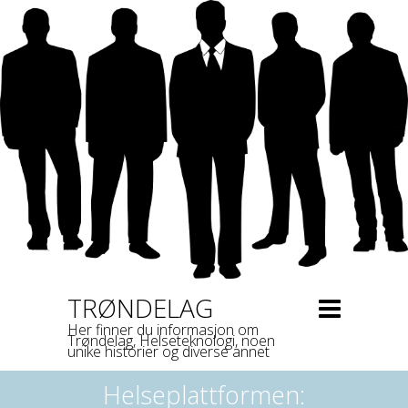
TRØNDELAG
Her finner du informasjon om
Trøndelag, Helseteknologi, noen
unike historier og diverse annet
Helseplattformen: