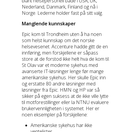
blant helsepersonell både i USA, UK,
Nederland, Danmark, Finland og nå i
Norge. Lederne holder fast på sitt valg.
Manglende kunnskaper
Epic kom til Trondheim uten å ha noen
som helst kunnskap om det norske
helsevesenet. Accenture hadde gitt de en
innføring, men forskjellene er såpass
store at de forstod ikke helt hva de kom til.
St Olav var et moderne sykehus med
avanserte IT-løsninger lenge før mange
amerikanske sykehus. Her skulle Epic inn
og erstatte 80 andre løsninger med
løsninger fra Epic. HMN og HP var så
sikker på egen suksess at de ikke ville lytte
til motforestillinger eller la NTNU evaluere
brukervennligheten i systemet. Her er
noen eksempler på forskjellene:
Amerikanske sykehus har ikke
ventelister.